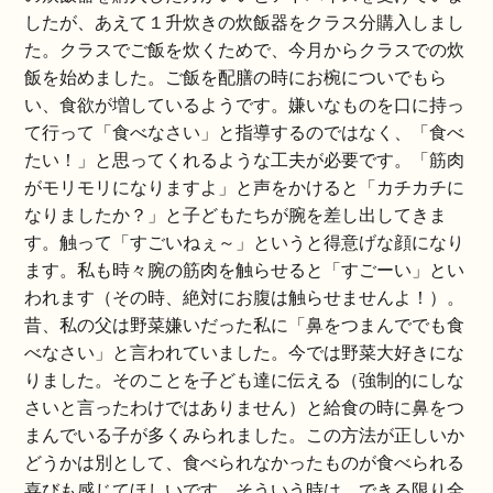
したが、あえて１升炊きの炊飯器をクラス分購入しまし
た。クラスでご飯を炊くためで、今月からクラスでの炊
飯を始めました。ご飯を配膳の時にお椀についでもら
い、食欲が増しているようです。嫌いなものを口に持っ
て行って「食べなさい」と指導するのではなく、「食べ
たい！」と思ってくれるような工夫が必要です。「筋肉
がモリモリになりますよ」と声をかけると「カチカチに
なりましたか？」と子どもたちが腕を差し出してきま
す。触って「すごいねぇ～」というと得意げな顔になり
ます。私も時々腕の筋肉を触らせると「すごーい」とい
われます（その時、絶対にお腹は触らせませんよ！）。
昔、私の父は野菜嫌いだった私に「鼻をつまんででも食
べなさい」と言われていました。今では野菜大好きにな
りました。そのことを子ども達に伝える（強制的にしな
さいと言ったわけではありません）と給食の時に鼻をつ
まんでいる子が多くみられました。この方法が正しいか
どうかは別として、食べられなかったものが食べられる
喜びも感じてほしいです。そういう時は、できる限り全